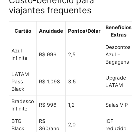
Custo-benefício para
viajantes frequentes
Benefícios
Cartão
Anuidade
Pontos/Dólar
Extras
Descontos
Azul
R$ 996
2,5
Azul +
Infinite
Bagagens
LATAM
Upgrade
Pass
R$ 1.098
3,5
LATAM
Black
Bradesco
R$ 996
1,2
Salas VIP
Infinite
BTG
R$
IOF
2,0
Black
360/ano
reduzido