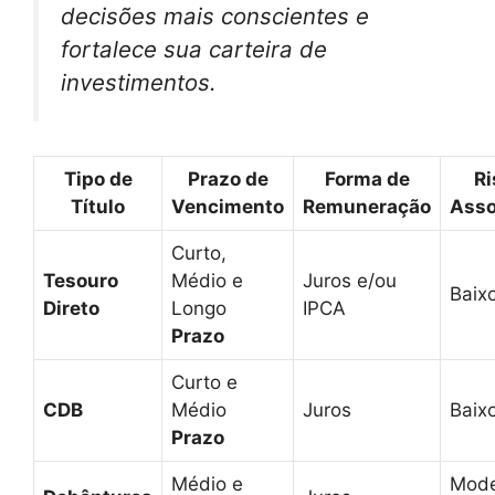
decisões mais conscientes e
fortalece sua carteira de
investimentos.
Tipo de
Prazo de
Forma de
Ri
Título
Vencimento
Remuneração
Asso
Curto,
Tesouro
Médio e
Juros e/ou
Baix
Direto
Longo
IPCA
Prazo
Curto e
CDB
Médio
Juros
Baix
Prazo
Médio e
Mode