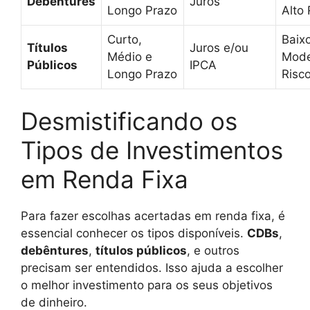
Debêntures
Juros
Longo Prazo
Alto 
Curto,
Baix
Títulos
Juros e/ou
Médio e
Mod
Públicos
IPCA
Longo Prazo
Risc
Desmistificando os
Tipos de Investimentos
em Renda Fixa
Para fazer escolhas acertadas em renda fixa, é
essencial conhecer os tipos disponíveis.
CDBs
,
debêntures
,
títulos públicos
, e outros
precisam ser entendidos. Isso ajuda a escolher
o melhor investimento para os seus objetivos
de dinheiro.