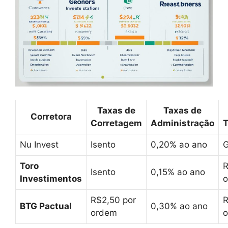
Taxas de
Taxas de
Corretora
Corretagem
Administração
T
Nu Invest
Isento
0,20% ao ano
G
Toro
R
Isento
0,15% ao ano
Investimentos
o
R$2,50 por
R
BTG Pactual
0,30% ao ano
ordem
o