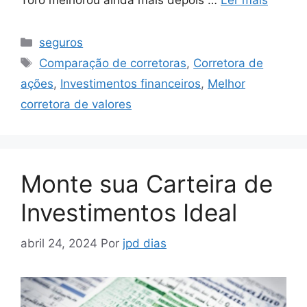
Toro melhorou ainda mais depois …
Ler mais
Categorias
seguros
Tags
Comparação de corretoras
,
Corretora de
ações
,
Investimentos financeiros
,
Melhor
corretora de valores
Monte sua Carteira de
Investimentos Ideal
abril 24, 2024
Por
jpd dias