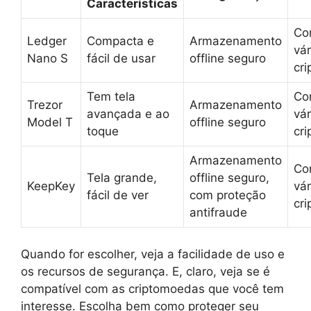
Características
Co
Ledger
Compacta e
Armazenamento
vár
Nano S
fácil de usar
offline seguro
cr
Tem tela
Co
Trezor
Armazenamento
avançada e ao
vár
Model T
offline seguro
toque
cr
Armazenamento
Co
Tela grande,
offline seguro,
KeepKey
vár
fácil de ver
com proteção
cr
antifraude
Quando for escolher, veja a facilidade de uso e
os recursos de segurança. E, claro, veja se é
compatível com as criptomoedas que você tem
interesse. Escolha bem como proteger seu