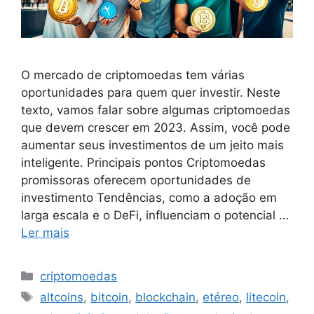
O mercado de criptomoedas tem várias
oportunidades para quem quer investir. Neste
texto, vamos falar sobre algumas criptomoedas
que devem crescer em 2023. Assim, você pode
aumentar seus investimentos de um jeito mais
inteligente. Principais pontos Criptomoedas
promissoras oferecem oportunidades de
investimento Tendências, como a adoção em
larga escala e o DeFi, influenciam o potencial …
Ler mais
Categorias
criptomoedas
Tags
altcoins
,
bitcoin
,
blockchain
,
etéreo
,
litecoin
,