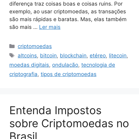
diferença traz coisas boas e coisas ruins. Por
exemplo, ao usar criptomoedas, as transações
são mais rápidas e baratas. Mas, elas também
são mais …
Ler mais
Categorias
criptomoedas
Tags
altcoins
,
bitcoin
,
blockchain
,
etéreo
,
litecoin
,
moedas digitais
,
ondulação
,
tecnologia de
criptografia
,
tipos de criptomoedas
Entenda Impostos
sobre Criptomoedas no
Brasil