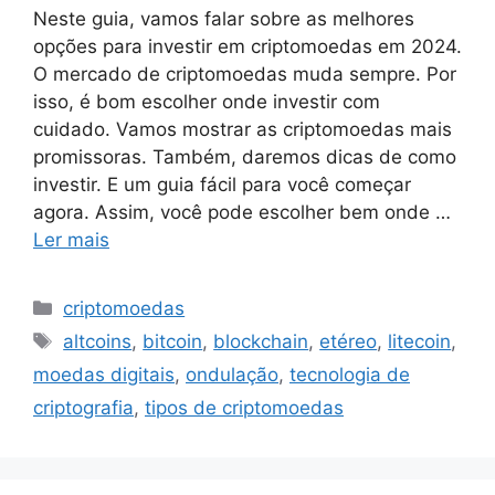
Neste guia, vamos falar sobre as melhores
opções para investir em criptomoedas em 2024.
O mercado de criptomoedas muda sempre. Por
isso, é bom escolher onde investir com
cuidado. Vamos mostrar as criptomoedas mais
promissoras. Também, daremos dicas de como
investir. E um guia fácil para você começar
agora. Assim, você pode escolher bem onde …
Ler mais
Categorias
criptomoedas
Tags
altcoins
,
bitcoin
,
blockchain
,
etéreo
,
litecoin
,
moedas digitais
,
ondulação
,
tecnologia de
criptografia
,
tipos de criptomoedas