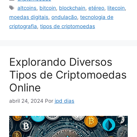
Tags
altcoins
,
bitcoin
,
blockchain
,
etéreo
,
litecoin
,
moedas digitais
,
ondulação
,
tecnologia de
criptografia
,
tipos de criptomoedas
Explorando Diversos
Tipos de Criptomoedas
Online
abril 24, 2024
Por
jpd dias