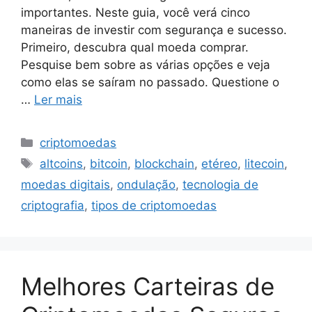
importantes. Neste guia, você verá cinco
maneiras de investir com segurança e sucesso.
Primeiro, descubra qual moeda comprar.
Pesquise bem sobre as várias opções e veja
como elas se saíram no passado. Questione o
…
Ler mais
Categorias
criptomoedas
Tags
altcoins
,
bitcoin
,
blockchain
,
etéreo
,
litecoin
,
moedas digitais
,
ondulação
,
tecnologia de
criptografia
,
tipos de criptomoedas
Melhores Carteiras de