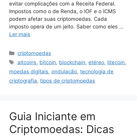
evitar complicações com a Receita Federal.
Impostos como o de Renda, o IOF e o ICMS
podem afetar suas criptomoedas. Cada
imposto opera de um jeito. Saber como eles …
Ler mais
Categorias
criptomoedas
Tags
altcoins
,
bitcoin
,
blockchain
,
etéreo
,
litecoin
,
moedas digitais
,
ondulação
,
tecnologia de
criptografia
,
tipos de criptomoedas
Guia Iniciante em
Criptomoedas: Dicas