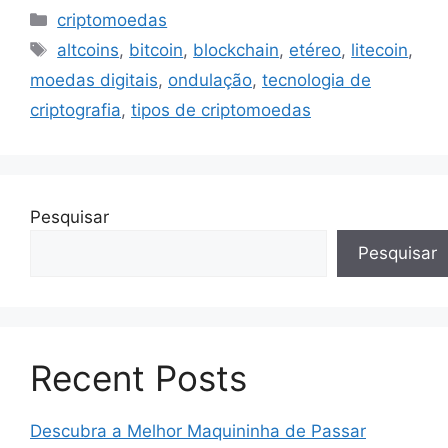
Categorias
criptomoedas
Tags
altcoins
,
bitcoin
,
blockchain
,
etéreo
,
litecoin
,
moedas digitais
,
ondulação
,
tecnologia de
criptografia
,
tipos de criptomoedas
Pesquisar
Pesquisar
Recent Posts
Descubra a Melhor Maquininha de Passar