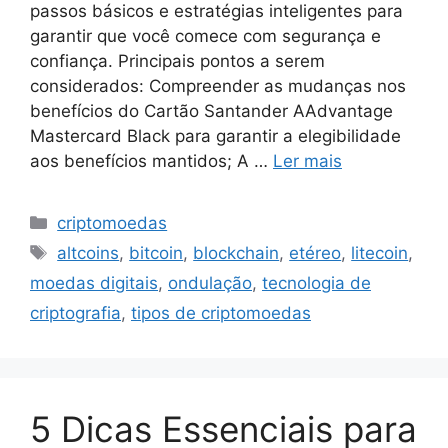
passos básicos e estratégias inteligentes para
garantir que você comece com segurança e
confiança. Principais pontos a serem
considerados: Compreender as mudanças nos
benefícios do Cartão Santander AAdvantage
Mastercard Black para garantir a elegibilidade
aos benefícios mantidos; A …
Ler mais
Categorias
criptomoedas
Tags
altcoins
,
bitcoin
,
blockchain
,
etéreo
,
litecoin
,
moedas digitais
,
ondulação
,
tecnologia de
criptografia
,
tipos de criptomoedas
5 Dicas Essenciais para