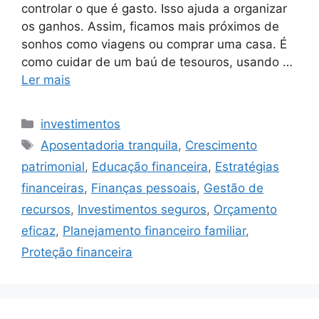
controlar o que é gasto. Isso ajuda a organizar
os ganhos. Assim, ficamos mais próximos de
sonhos como viagens ou comprar uma casa. É
como cuidar de um baú de tesouros, usando …
Ler mais
Categorias
investimentos
Tags
Aposentadoria tranquila
,
Crescimento
patrimonial
,
Educação financeira
,
Estratégias
financeiras
,
Finanças pessoais
,
Gestão de
recursos
,
Investimentos seguros
,
Orçamento
eficaz
,
Planejamento financeiro familiar
,
Proteção financeira