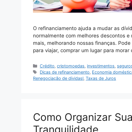
O refinanciamento ajuda a mudar as dívid
normalmente com melhores descontos e ma
mais, melhorando nossas finanças. Pode s
para viajar, comprar um lugar para mora
Categorias
Crédito
,
criptomoedas
,
investimentos
,
seguro
Tags
Dicas de refinanciamento
,
Economia doméstic
Renegociação de dívidasl
,
Taxas de Juros
Como Organizar Suas
Tranquilidade