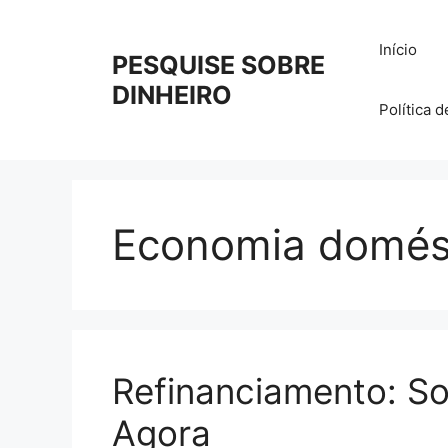
Pular
para
Início
PESQUISE SOBRE
o
conteúdo
DINHEIRO
Política 
Economia domés
Refinanciamento: S
Agora