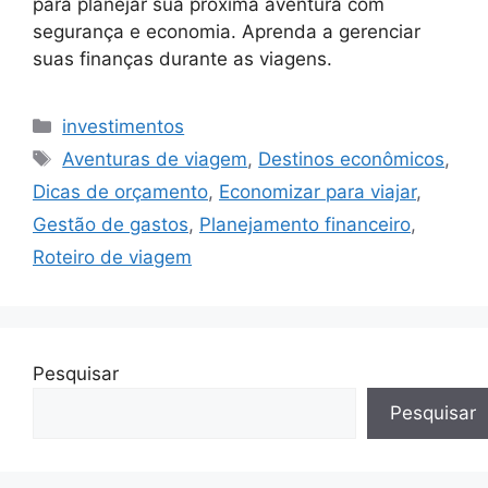
para planejar sua próxima aventura com
segurança e economia. Aprenda a gerenciar
suas finanças durante as viagens.
Categorias
investimentos
Tags
Aventuras de viagem
,
Destinos econômicos
,
Dicas de orçamento
,
Economizar para viajar
,
Gestão de gastos
,
Planejamento financeiro
,
Roteiro de viagem
Pesquisar
Pesquisar