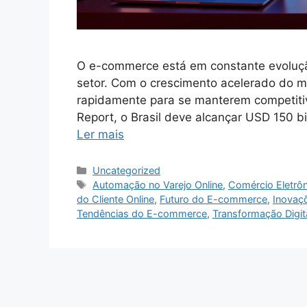
O e-commerce está em constante evoluçã
setor. Com o crescimento acelerado do m
rapidamente para se manterem competiti
Report, o Brasil deve alcançar USD 150 b
Ler mais
Categorias
Uncategorized
Tags
Automação no Varejo Online
,
Comércio Eletrô
do Cliente Online
,
Futuro do E-commerce
,
Inovaç
Tendências do E-commerce
,
Transformação Digit