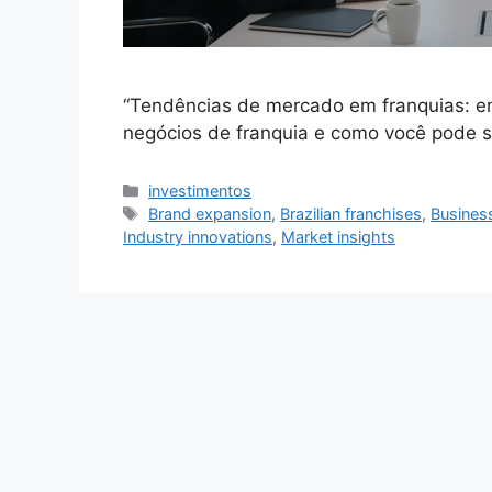
“Tendências de mercado em franquias: en
negócios de franquia e como você pode se
Categorias
investimentos
Tags
Brand expansion
,
Brazilian franchises
,
Business
Industry innovations
,
Market insights