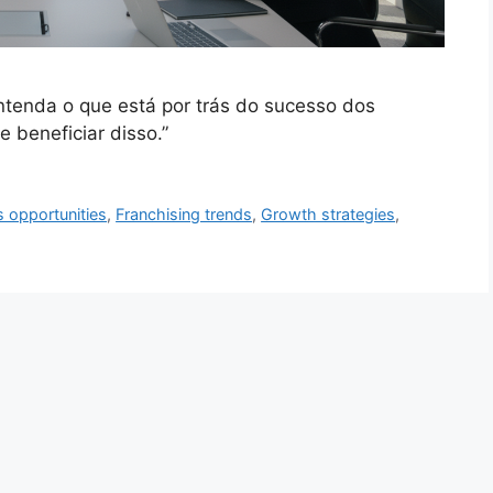
tenda o que está por trás do sucesso dos
 beneficiar disso.”
 opportunities
,
Franchising trends
,
Growth strategies
,