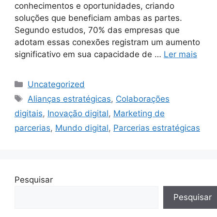
conhecimentos e oportunidades, criando
soluções que beneficiam ambas as partes.
Segundo estudos, 70% das empresas que
adotam essas conexões registram um aumento
significativo em sua capacidade de …
Ler mais
Categorias
Uncategorized
Tags
Alianças estratégicas
,
Colaborações
digitais
,
Inovação digital
,
Marketing de
parcerias
,
Mundo digital
,
Parcerias estratégicas
Pesquisar
Pesquisar