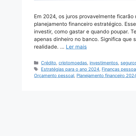
Em 2024, os juros provavelmente ficarão 
planejamento financeiro estratégico. Ess
investir, como gastar e quando poupar. T
apenas dinheiro no banco. Significa que 
realidade. …
Ler mais
Categorias
Crédito
,
criptomoedas
,
investimentos
,
seguro
Tags
Estratégias para o ano 2024
,
Finanças pessoa
Orçamento pessoal
,
Planejamento financeiro 202