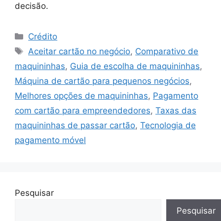
decisão.
Categorias
Crédito
Tags
Aceitar cartão no negócio
,
Comparativo de
maquininhas
,
Guia de escolha de maquininhas
,
Máquina de cartão para pequenos negócios
,
Melhores opções de maquininhas
,
Pagamento
com cartão para empreendedores
,
Taxas das
maquininhas de passar cartão
,
Tecnologia de
pagamento móvel
Pesquisar
Pesquisar