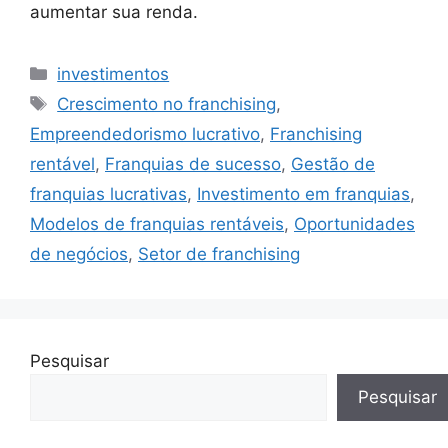
aumentar sua renda.
Categorias
investimentos
Tags
Crescimento no franchising
,
Empreendedorismo lucrativo
,
Franchising
rentável
,
Franquias de sucesso
,
Gestão de
franquias lucrativas
,
Investimento em franquias
,
Modelos de franquias rentáveis
,
Oportunidades
de negócios
,
Setor de franchising
Pesquisar
Pesquisar