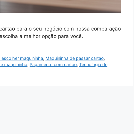
 cartao para o seu negócio com nossa comparação
 escolha a melhor opção para você.
a escolher maquininha
,
Maquininha de passar cartao
,
e maquininha
,
Pagamento com cartao
,
Tecnologia de