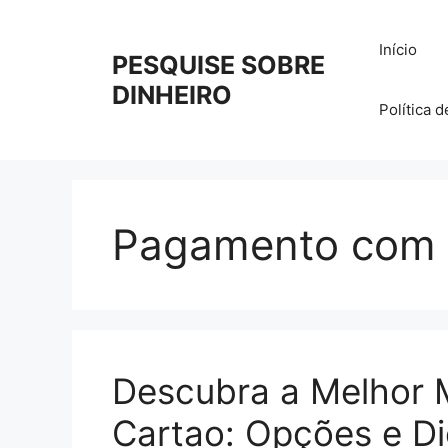
Pular
para
Início
PESQUISE SOBRE
o
conteúdo
DINHEIRO
Política 
Pagamento com 
Descubra a Melhor 
Cartao: Opções e D