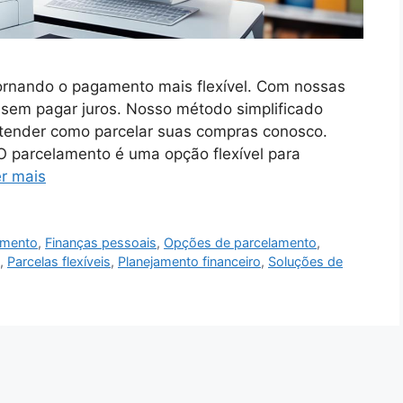
tornando o pagamento mais flexível. Com nossas
s sem pagar juros. Nosso método simplificado
 entender como parcelar suas compras conosco.
O parcelamento é uma opção flexível para
r mais
amento
,
Finanças pessoais
,
Opções de parcelamento
,
,
Parcelas flexíveis
,
Planejamento financeiro
,
Soluções de