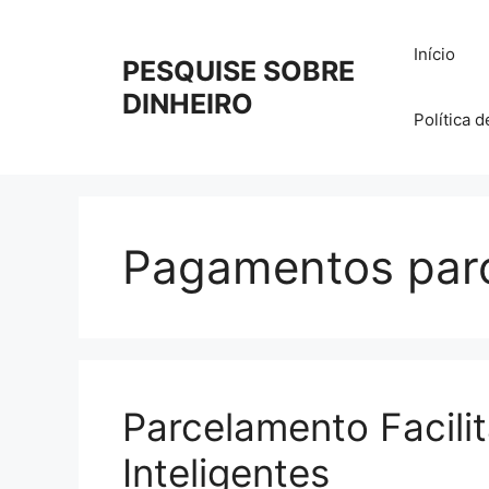
Pular
para
Início
PESQUISE SOBRE
o
conteúdo
DINHEIRO
Política 
Pagamentos par
Parcelamento Facili
Inteligentes