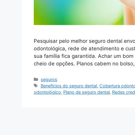
Pesquisar pelo melhor seguro dental env
odontológica, rede de atendimento e cus
sua família fica garantida. Achar um bo
cheio de opções. Planos cabem no bolso,
Categorias
seguros
Tags
Benefícios do seguro dental
,
Cobertura odonto
odontológico
,
Plano de seguro dental
,
Redes cred