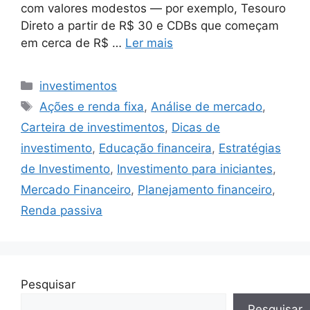
com valores modestos — por exemplo, Tesouro
Direto a partir de R$ 30 e CDBs que começam
em cerca de R$ …
Ler mais
Categorias
investimentos
Tags
Ações e renda fixa
,
Análise de mercado
,
Carteira de investimentos
,
Dicas de
investimento
,
Educação financeira
,
Estratégias
de Investimento
,
Investimento para iniciantes
,
Mercado Financeiro
,
Planejamento financeiro
,
Renda passiva
Pesquisar
Pesquisar