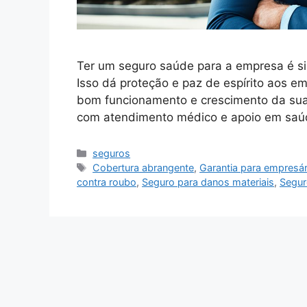
Ter um seguro saúde para a empresa é si
Isso dá proteção e paz de espírito aos e
bom funcionamento e crescimento da su
com atendimento médico e apoio em saú
Categorias
seguros
Tags
Cobertura abrangente
,
Garantia para empresár
contra roubo
,
Seguro para danos materiais
,
Segur