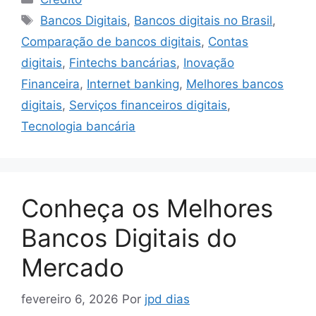
Tags
Bancos Digitais
,
Bancos digitais no Brasil
,
Comparação de bancos digitais
,
Contas
digitais
,
Fintechs bancárias
,
Inovação
Financeira
,
Internet banking
,
Melhores bancos
digitais
,
Serviços financeiros digitais
,
Tecnologia bancária
Conheça os Melhores
Bancos Digitais do
Mercado
fevereiro 6, 2026
Por
jpd dias