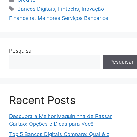
Tags
Bancos Digitais
,
Fintechs
,
Inovação
Financeira
,
Melhores Serviços Bancários
Pesquisar
Pesquisar
Recent Posts
Descubra a Melhor Maquininha de Passar
Cartao: Opções e Dicas para Você
Top 5 Bancos Digitais Compare: Qual é o