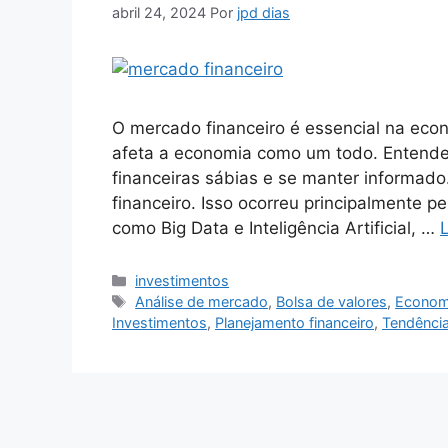
abril 24, 2024
Por
jpd dias
O mercado financeiro é essencial na eco
afeta a economia como um todo. Entender
financeiras sábias e se manter informad
financeiro. Isso ocorreu principalmente p
como Big Data e Inteligência Artificial, …
Categorias
investimentos
Tags
Análise de mercado
,
Bolsa de valores
,
Econom
Investimentos
,
Planejamento financeiro
,
Tendência