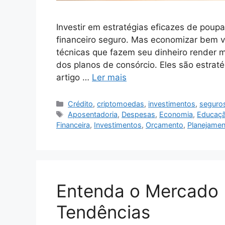
Investir em estratégias eficazes de poupan
financeiro seguro. Mas economizar bem va
técnicas que fazem seu dinheiro render m
dos planos de consórcio. Eles são estra
artigo …
Ler mais
Categorias
Crédito
,
criptomoedas
,
investimentos
,
seguro
Tags
Aposentadoria
,
Despesas
,
Economia
,
Educaçã
Financeira
,
Investimentos
,
Orçamento
,
Planejamen
Entenda o Mercado 
Tendências