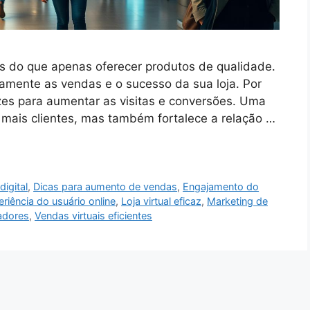
s do que apenas oferecer produtos de qualidade.
amente as vendas e o sucesso da sua loja. Por
azes para aumentar as visitas e conversões. Uma
mais clientes, mas também fortalece a relação …
igital
,
Dicas para aumento de vendas
,
Engajamento do
riência do usuário online
,
Loja virtual eficaz
,
Marketing de
adores
,
Vendas virtuais eficientes