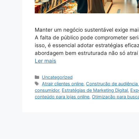
Manter um negócio sustentável exige mai
A falta de público pode comprometer seri
isso, é essencial adotar estratégias efic
abordagem bem estruturada não só atrai 
Ler mais
Categorias
Uncategorized
Tags
Atrair clientes online
,
Construção de audiência d
consumidor
,
Estratégias de Marketing Digital
,
Expe
conteúdo para lojas online
,
Otimização para busc