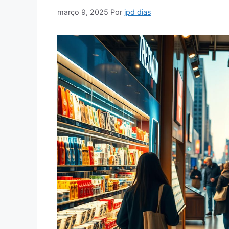
março 9, 2025
Por
jpd dias