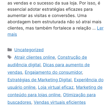
as vendas e o sucesso da sua loja. Por isso, é
essencial adotar estratégias eficazes para
aumentar as visitas e conversões. Uma
abordagem bem estruturada não só atrai mais
clientes, mas também fortalece a relação …
Ler
mais
Categorias
Uncategorized
Tags
Atrair clientes online
,
Construção de
audiência digital
,
Dicas para aumento de
vendas
,
Engajamento do consumidor
,
Estratégias de Marketing Digital
,
Experiência do
usuário online
,
Loja virtual eficaz
,
Marketing de
conteúdo para lojas online
,
Otimização para
buscadores
,
Vendas virtuais eficientes