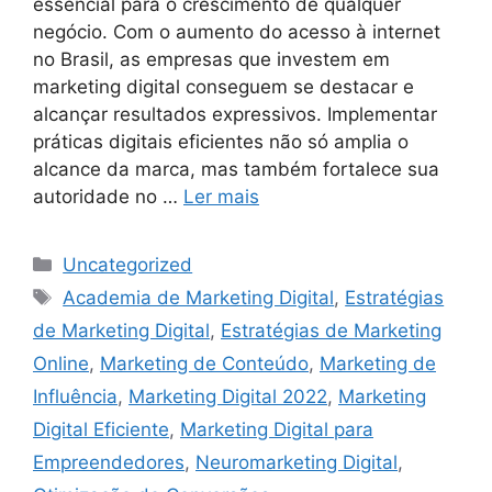
essencial para o crescimento de qualquer
negócio. Com o aumento do acesso à internet
no Brasil, as empresas que investem em
marketing digital conseguem se destacar e
alcançar resultados expressivos. Implementar
práticas digitais eficientes não só amplia o
alcance da marca, mas também fortalece sua
autoridade no …
Ler mais
Categorias
Uncategorized
Tags
Academia de Marketing Digital
,
Estratégias
de Marketing Digital
,
Estratégias de Marketing
Online
,
Marketing de Conteúdo
,
Marketing de
Influência
,
Marketing Digital 2022
,
Marketing
Digital Eficiente
,
Marketing Digital para
Empreendedores
,
Neuromarketing Digital
,