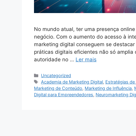
No mundo atual, ter uma presença online 
negócio. Com o aumento do acesso à inte
marketing digital conseguem se destacar 
práticas digitais eficientes não só ampl
autoridade no …
Ler mais
Categorias
Uncategorized
Tags
Academia de Marketing Digital
,
Estratégias de 
Marketing de Conteúdo
,
Marketing de Influência
,
Digital para Empreendedores
,
Neuromarketing Digi