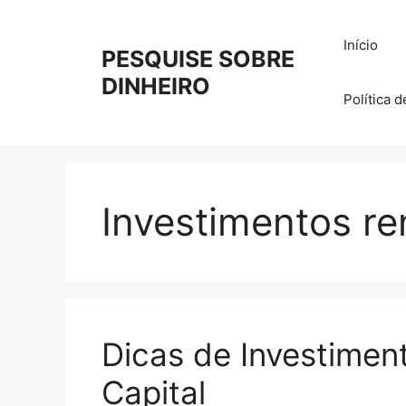
Pular
para
Início
PESQUISE SOBRE
o
conteúdo
DINHEIRO
Política 
Investimentos re
Dicas de Investimen
Capital