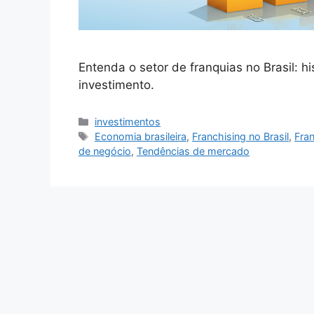
Entenda o setor de franquias no Brasil: h
investimento.
Categorias
investimentos
Tags
Economia brasileira
,
Franchising no Brasil
,
Fra
de negócio
,
Tendências de mercado