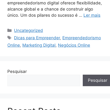
empreendedorismo digital oferece flexibilidade,
alcance global e a chance de construir algo
único. Um dos pilares do sucesso é …
Ler mais
Categorias
Uncategorized
Tags
Dicas para Empreender
,
Empreendedorismo
Online
,
Marketing Digital
,
Negócios Online
Pesquisar
Pesquisar