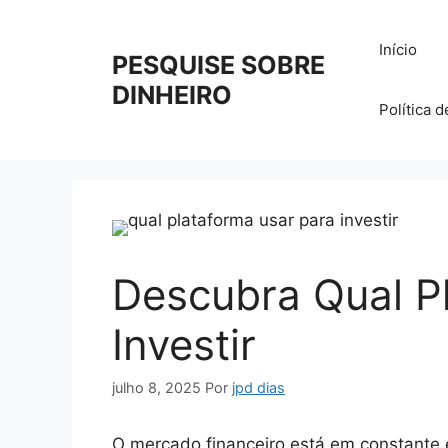
Pular
para
Início
PESQUISE SOBRE
o
conteúdo
DINHEIRO
Política 
Descubra Qual P
Investir
julho 8, 2025
Por
jpd dias
O mercado financeiro está em constante e