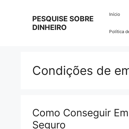
Pular
para
Início
PESQUISE SOBRE
o
conteúdo
DINHEIRO
Política 
Condições de e
Como Conseguir Emp
Seguro