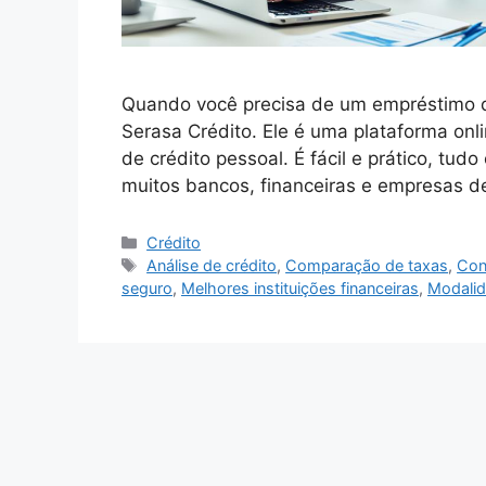
Quando você precisa de um empréstimo do
Serasa Crédito. Ele é uma plataforma onl
de crédito pessoal. É fácil e prático, tu
muitos bancos, financeiras e empresas de
Categorias
Crédito
Tags
Análise de crédito
,
Comparação de taxas
,
Con
seguro
,
Melhores instituições financeiras
,
Modalid