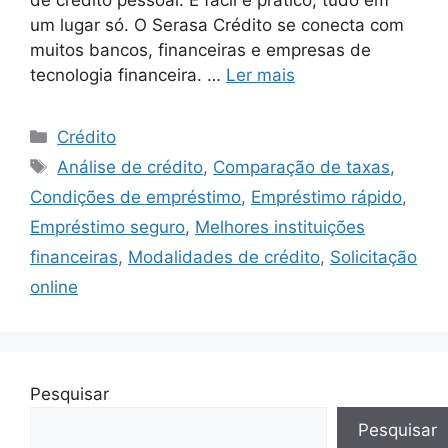
um lugar só. O Serasa Crédito se conecta com
muitos bancos, financeiras e empresas de
tecnologia financeira. …
Ler mais
Categorias
Crédito
Tags
Análise de crédito
,
Comparação de taxas
,
Condições de empréstimo
,
Empréstimo rápido
,
Empréstimo seguro
,
Melhores instituições
financeiras
,
Modalidades de crédito
,
Solicitação
online
Pesquisar
Pesquisar