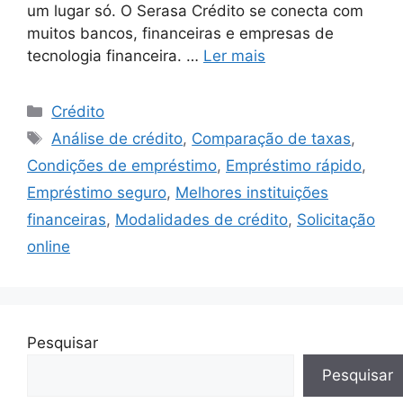
um lugar só. O Serasa Crédito se conecta com
muitos bancos, financeiras e empresas de
tecnologia financeira. …
Ler mais
Categorias
Crédito
Tags
Análise de crédito
,
Comparação de taxas
,
Condições de empréstimo
,
Empréstimo rápido
,
Empréstimo seguro
,
Melhores instituições
financeiras
,
Modalidades de crédito
,
Solicitação
online
Pesquisar
Pesquisar