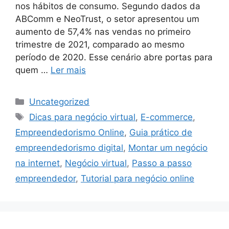
nos hábitos de consumo. Segundo dados da
ABComm e NeoTrust, o setor apresentou um
aumento de 57,4% nas vendas no primeiro
trimestre de 2021, comparado ao mesmo
período de 2020. Esse cenário abre portas para
quem …
Ler mais
Categorias
Uncategorized
Tags
Dicas para negócio virtual
,
E-commerce
,
Empreendedorismo Online
,
Guia prático de
empreendedorismo digital
,
Montar um negócio
na internet
,
Negócio virtual
,
Passo a passo
empreendedor
,
Tutorial para negócio online