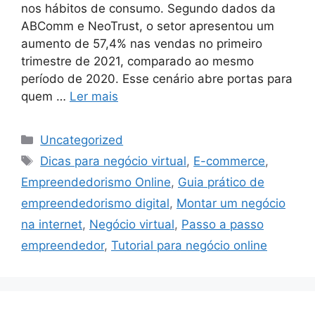
nos hábitos de consumo. Segundo dados da
ABComm e NeoTrust, o setor apresentou um
aumento de 57,4% nas vendas no primeiro
trimestre de 2021, comparado ao mesmo
período de 2020. Esse cenário abre portas para
quem …
Ler mais
Categorias
Uncategorized
Tags
Dicas para negócio virtual
,
E-commerce
,
Empreendedorismo Online
,
Guia prático de
empreendedorismo digital
,
Montar um negócio
na internet
,
Negócio virtual
,
Passo a passo
empreendedor
,
Tutorial para negócio online