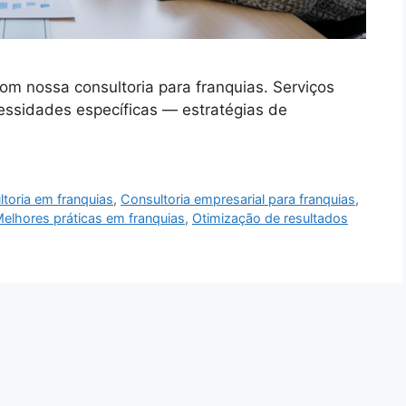
om nossa consultoria para franquias. Serviços
essidades específicas — estratégias de
toria em franquias
,
Consultoria empresarial para franquias
,
elhores práticas em franquias
,
Otimização de resultados