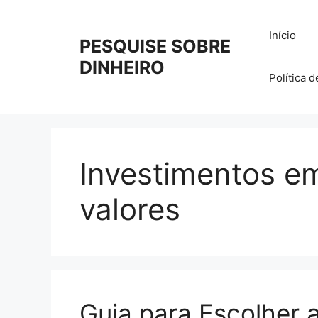
Pular
para
Início
PESQUISE SOBRE
o
conteúdo
DINHEIRO
Política 
Investimentos em
valores
Guia para Escolher 